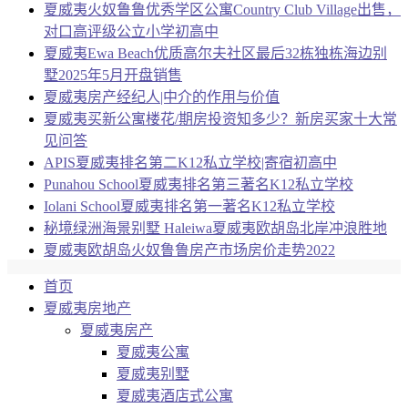
夏威夷火奴鲁鲁优秀学区公寓Country Club Village出售，
对口高评级公立小学初高中
夏威夷Ewa Beach优质高尔夫社区最后32栋独栋海边别
墅2025年5月开盘销售
夏威夷房产经纪人|中介的作用与价值
夏威夷买新公寓楼花/期房投资知多少？新房买家十大常
见问答
APIS夏威夷排名第二K12私立学校|寄宿初高中
Punahou School夏威夷排名第三著名K12私立学校
Iolani School夏威夷排名第一著名K12私立学校
秘境绿洲海景别墅 Haleiwa夏威夷欧胡岛北岸冲浪胜地
夏威夷欧胡岛火奴鲁鲁房产市场房价走势2022
首页
夏威夷房地产
夏威夷房产
夏威夷公寓
夏威夷别墅
夏威夷酒店式公寓