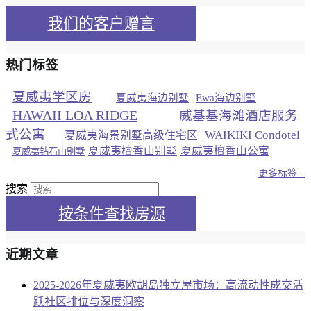
我们的客户赠言
热门标签
夏威夷学区房
夏威夷海边别墅
Ewa海边别墅
HAWAII LOA RIDGE
威基基海滩酒店服务
式公寓
WAIKIKI Condotel
夏威夷海景别墅高级住宅区
夏威夷檀香山别墅
夏威夷檀香山公寓
夏威夷钻石山别墅
更多标签...
搜索
按条件查找房源
近期文章
2025-2026年夏威夷欧胡岛独立屋市场：高流动性成交活
跃社区排位与深度洞察