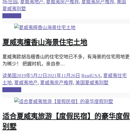
场/庄园
,
夏威夷地产
,
夏威夷房产推荐
,
夏威夷房产推荐
,
美国
夏威夷别墅
继续阅读
夏威夷檀香山海景住宅土地
夏威夷欧胡岛檀香山的住宅空地已不多，有海景的住宅用地更
为稀少！ 把握时机，亲自参…
读美国
2019年5月22日
2021年11月26日
ReadUSA
,
夏威夷住宅
土地
,
夏威夷地产
,
夏威夷房产推荐
,
美国夏威夷别墅
继续阅读
适合夏威夷旅游【度假民宿】的豪华度假
别墅