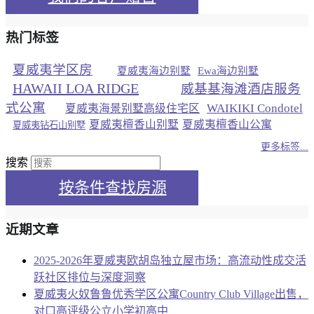
热门标签
夏威夷学区房
夏威夷海边别墅
Ewa海边别墅
HAWAII LOA RIDGE
威基基海滩酒店服务
式公寓
WAIKIKI Condotel
夏威夷海景别墅高级住宅区
夏威夷檀香山别墅
夏威夷檀香山公寓
夏威夷钻石山别墅
更多标签...
搜索
按条件查找房源
近期文章
2025-2026年夏威夷欧胡岛独立屋市场：高流动性成交活
跃社区排位与深度洞察
夏威夷火奴鲁鲁优秀学区公寓Country Club Village出售，
对口高评级公立小学初高中