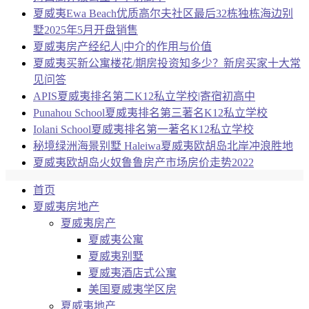
夏威夷Ewa Beach优质高尔夫社区最后32栋独栋海边别
墅2025年5月开盘销售
夏威夷房产经纪人|中介的作用与价值
夏威夷买新公寓楼花/期房投资知多少？新房买家十大常
见问答
APIS夏威夷排名第二K12私立学校|寄宿初高中
Punahou School夏威夷排名第三著名K12私立学校
Iolani School夏威夷排名第一著名K12私立学校
秘境绿洲海景别墅 Haleiwa夏威夷欧胡岛北岸冲浪胜地
夏威夷欧胡岛火奴鲁鲁房产市场房价走势2022
首页
夏威夷房地产
夏威夷房产
夏威夷公寓
夏威夷别墅
夏威夷酒店式公寓
美国夏威夷学区房
夏威夷地产