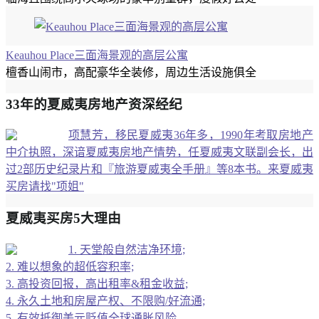
Keauhou Place三面海景观的高层公寓
檀香山闹市，高配豪华全装修，周边生活设施俱全
33年的夏威夷房地产资深经纪
项慧芳，移民夏威夷36年多，1990年考取房地产
中介执照，深谙夏威夷房地产情势，任夏威夷文联副会长，出
过2部历史纪录片和『旅游夏威夷全手册』等8本书。来夏威夷
买房请找"项姐"
夏威夷买房5大理由
1. 天堂般自然洁净环境;
2. 难以想象的超低容积率;
3. 高投资回报，高出租率&租金收益;
4. 永久土地和房屋产权、不限购/好流通;
5. 有效抵御美元贬值全球通胀风险。