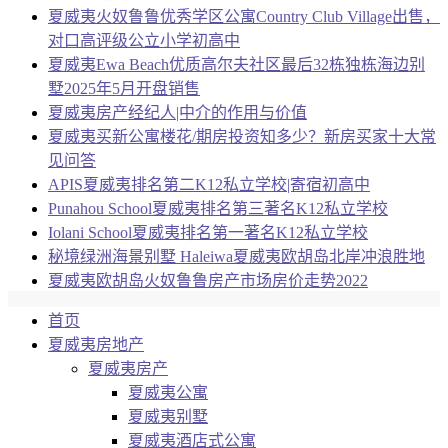
夏威夷火奴鲁鲁优秀学区公寓Country Club Village出售，
对口高评级公立小学初高中
夏威夷Ewa Beach优质高尔夫社区最后32栋独栋海边别
墅2025年5月开盘销售
夏威夷房产经纪人|中介的作用与价值
夏威夷买新公寓楼花/期房投资知多少？新房买家十大常
见问答
APIS夏威夷排名第二K12私立学校|寄宿初高中
Punahou School夏威夷排名第三著名K12私立学校
Iolani School夏威夷排名第一著名K12私立学校
秘境绿洲海景别墅 Haleiwa夏威夷欧胡岛北岸冲浪胜地
夏威夷欧胡岛火奴鲁鲁房产市场房价走势2022
首页
夏威夷房地产
夏威夷房产
夏威夷公寓
夏威夷别墅
夏威夷酒店式公寓