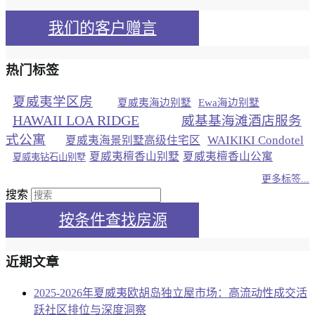
我们的客户赠言
热门标签
夏威夷学区房
夏威夷海边别墅
Ewa海边别墅
HAWAII LOA RIDGE
威基基海滩酒店服务
式公寓
WAIKIKI Condotel
夏威夷海景别墅高级住宅区
夏威夷檀香山别墅
夏威夷檀香山公寓
夏威夷钻石山别墅
更多标签...
搜索
按条件查找房源
近期文章
2025-2026年夏威夷欧胡岛独立屋市场：高流动性成交活
跃社区排位与深度洞察